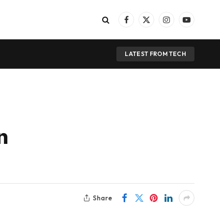
Facebook
X
Instagram
YouTube
(Twitter)
LATEST FROM TECH
n
Share