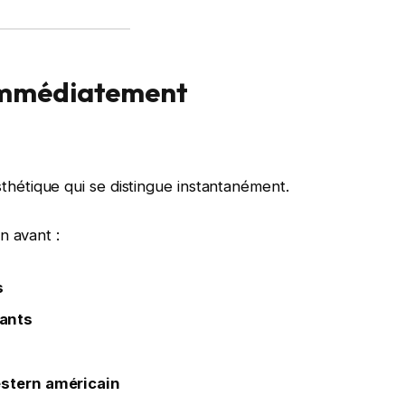
e immédiatement
hétique qui se distingue instantanément.
n avant :
s
ants
estern américain