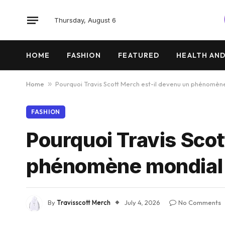
Thursday, August 6
HOME
FASHION
FEATURED
HEALTH AND
Home
»
Pourquoi Travis Scott Merch est-il devenu un phénomèn
FASHION
Pourquoi Travis Scot
phénomène mondial
By
Travisscott Merch
July 4, 2026
No Comments